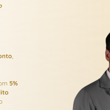
o
onto
,
com
5%
ito
o