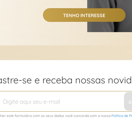
TENHO INTERESSE
stre-se e receba nossas novi
E
her este formulário com os seus dados você concorda com a nossa
Política de 
r: