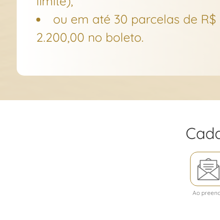
limite),
ou em até 30 parcelas de R$
2.200,00 no boleto.
Cada
Inscreva-
se
na
nossa
Ao preenc
Newslette