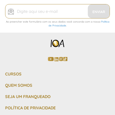
Inscreva-
se
ENVIAR
na
Ao preencher este formulário com os seus dados você concorda com a nossa
Política
nossa
de Privacidade
.
Newsletter:
CURSOS
QUEM SOMOS
SEJA UM FRANQUEADO
POLÍTICA DE PRIVACIDADE