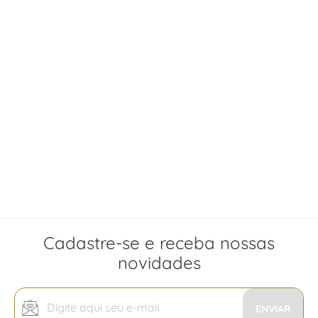
Cadastre-se e receba nossas
novidades
Inscreva-
se
ENVIAR