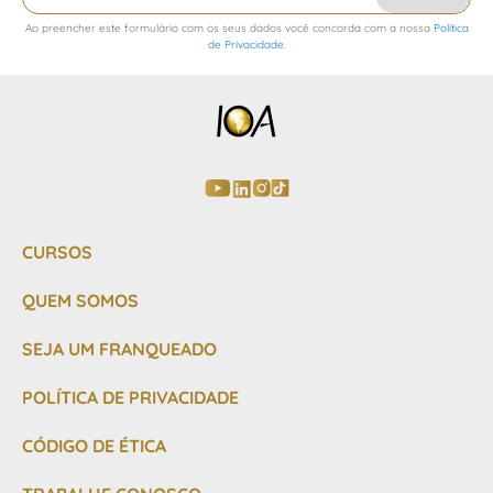
na
Ao preencher este formulário com os seus dados você concorda com a nossa
Política
nossa
de Privacidade
.
Newsletter:
CURSOS
QUEM SOMOS
SEJA UM FRANQUEADO
POLÍTICA DE PRIVACIDADE
CÓDIGO DE ÉTICA