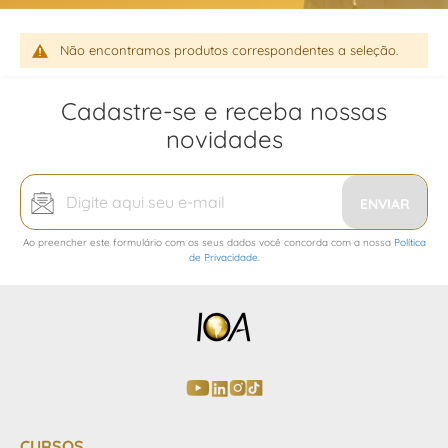
Não encontramos produtos correspondentes a seleção.
Cadastre-se e receba nossas
novidades
Inscreva-
se
ENVIAR
na
Ao preencher este formulário com os seus dados você concorda com a nossa
Política
nossa
de Privacidade
.
Newsletter:
CURSOS