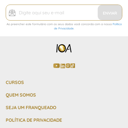
Inscreva-
se
ENVIAR
na
Ao preencher este formulário com os seus dados você concorda com a nossa
Política
nossa
de Privacidade
.
Newsletter:
CURSOS
QUEM SOMOS
SEJA UM FRANQUEADO
POLÍTICA DE PRIVACIDADE