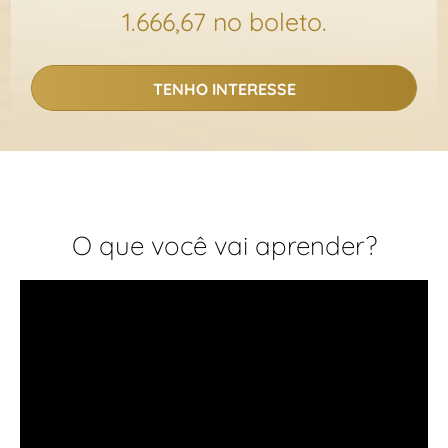
1.666,67 no boleto.
TENHO INTERESSE
O que você vai aprender?