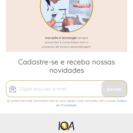
Inovação e tecnologia
sempre
presentes e conectados com o
processo de ensino-aprendizagem.
Cadastre-se e receba nossas
novidades
Inscreva-
se
ENVIAR
na
Ao preencher este formulário com os seus dados você concorda com a nossa
Política
nossa
de Privacidade
.
Newsletter: