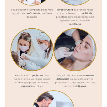
Equipe docente composta pelos mais
Infraestrutura
que reflete nosso
respeitados
profissionais
das áreas
compromisso com a
qualidade
,
da saúde.
projetada para proporcionar uma
experiência educacional de
excelência
.
Atendimento a
pacientes
para
Utilização de anamnese e
exames
garantir uma experiência prática
detalhados
do paciente, a fim de
efetiva, que proporcione mais
possibilitar a compreensão do caso
segurança
ao aluno.
de forma
sistêmica.