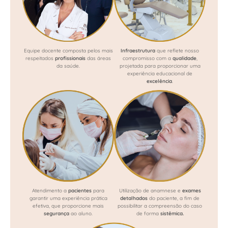
Equipe docente composta pelos mais
Infraestrutura
que reflete nosso
respeitados
profissionais
das áreas
compromisso com a
qualidade
,
da saúde.
projetada para proporcionar uma
experiência educacional de
excelência
.
Atendimento a
pacientes
para
Utilização de anamnese e
exames
garantir uma experiência prática
detalhados
do paciente, a fim de
efetiva, que proporcione mais
possibilitar a compreensão do caso
segurança
ao aluno.
de forma
sistêmica.