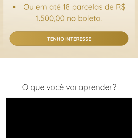
Ou em até 18 parcelas de R$
1.500,00 no boleto.
TENHO INTERESSE
O que você vai aprender?