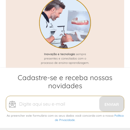
Inovação e tecnologia
sempre
presentes e conectados com o
processo de ensino-aprendizagem.
Cadastre-se e receba nossas
novidades
Inscreva-
se
ENVIAR
na
Ao preencher este formulário com os seus dados você concorda com a nossa
Política
nossa
de Privacidade
.
Newsletter: